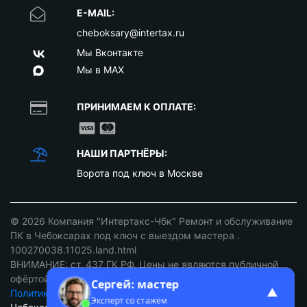
E-MAIL:
cheboksary@intertax.ru
Мы Вконтакте
Мы в MAX
ПРИНИМАЕМ К ОПЛАТЕ:
НАШИ ПАРТНЁРЫ:
Ворота под ключ в Москве
© 2026
Компания "Интертакс-Чбк" Ремонт и обслуживание
ПК в Чебоксарах под ключ с выездом мастера
.
100270038.11025.land.html
ВНИМАНИЕ: ст. 437 ГК РФ. Цены не являются публичной
офёртой уточняйте у наших менеджеров!
Сергей: мастер
▲
Политика конфиденциальности
/
Разработка сайтов
Эксперт со стажем