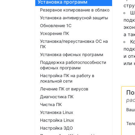
Установка программ
стру
Резервное копирование в облако
Ш
Установка антивирусной защиты
подк
Обновление 1С
экон
Ускорение ПК
а та
Установка/переустановка ОС на
К
ПК
подк
Установка офисных программ
и от
Поддержка работоспособности
или 
офисных программ
Настройка ПК на работу в
локальной сети
Лечение ПК от вирусов
По
Диагностика ПК
рас
Чистка ПК
Ваш
Установка Linux
Настройка Linux
Тел
Настройка ЭДО