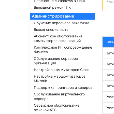
Перенос 1с с Windows в Linux
* по
Выездной ремонт ПК
Администрирование
Обучение персонала заказчика
Выезд специалиста
Абонентское обслуживание
компьютеров организаций
Наи
Комплексное ИТ сопровождение
бизнеса
Патч
Обслуживание серверов
организаций
Патч
Настройка коммутаторов Cisco
Патч
Настройка маршрутизаторов
Mikrotik
Патч
Поддержка принтеров и копиров
Обслуживание виртуального
Розе
сервера
Сервисное обслуживание
Розе
офисной АТС