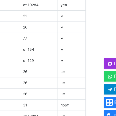
от 10284
усл
21
м
26
м
77
м
от 154
м
от 129
м
26
шт
26
шт
П
26
шт
К
31
порт
В