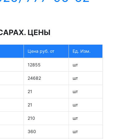
САРАХ. ЦЕНЫ
Цена руб. от
Ед. Изм.
12855
шт
24682
шт
21
шт
21
шт
210
шт
360
шт