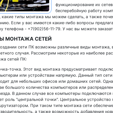
функционирование их сетев
бесперебойную работу комп
, какие типы монтажа мы можем сделать, а также поч
нию. Если у вас имеются какие-либо вопросы предлаг
у телефона - +7(902)56-11-79. У нас вы можете заказат
Ы МОНТАЖА СЕТЕЙ
оздании сети ПК возможны различные виды монтажа, в
етного случая. Рассмотрим некоторые из наиболее ра
жа сетей ПК:
очка-точка. Этот вид монтажа предусматривает подкл
ьютерам или устройствам напрямую. Данный тип сети 
одит для небольших офисов или домашних сетей. Одн
ае большого количества компьютеров или распределен
везда. В данном случае все компьютеры подключаются 
ет роль "центральной точки". Центральное устройств
рутизатором. При таком типе монтажа сети обеспечив
зводительность, а также возможность добавления нов