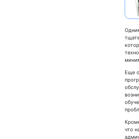
Одним
тщате
котор
техно
миним
Еще о
прогр
обслу
возн
обуче
пробл
Кроме
что н
админ