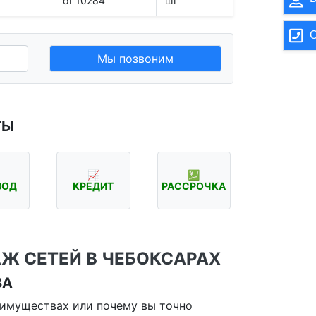
от 10284
шт
О
Мы позвоним
ТЫ
📈
💹
ВОД
КРЕДИТ
РАССРОЧКА
Ж СЕТЕЙ В ЧЕБОКСАРАХ
ВА
имуществах или почему вы точно