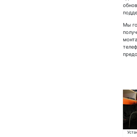
обнов
подде
Мы го
получ
монта
телеф
предо
Уста