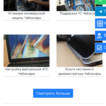
П
Установка антивирусной
Поддержка 1С Чебоксары
защиты Чебоксары
К
В
О
Настройка виртуальной АТС
Услуги системного
Чебоксары
администратора Чебоксары
Смотреть больше