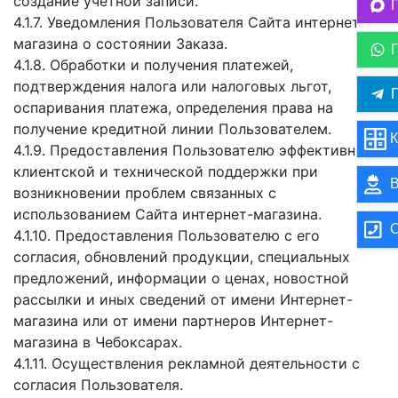
создание учетной записи.
4.1.7. Уведомления Пользователя Сайта интернет-
магазина о состоянии Заказа.
4.1.8. Обработки и получения платежей,
подтверждения налога или налоговых льгот,
П
оспаривания платежа, определения права на
получение кредитной линии Пользователем.
К
4.1.9. Предоставления Пользователю эффективной
клиентской и технической поддержки при
В
возникновении проблем связанных с
использованием Сайта интернет-магазина.
О
4.1.10. Предоставления Пользователю с его
согласия, обновлений продукции, специальных
предложений, информации о ценах, новостной
рассылки и иных сведений от имени Интернет-
магазина или от имени партнеров Интернет-
магазина в Чебоксарах.
4.1.11. Осуществления рекламной деятельности с
согласия Пользователя.